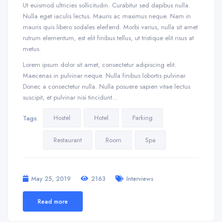
Ut euismod ultricies sollicitudin. Curabitur sed dapibus nulla.
Nulla eget iaculis lectus. Mauris ac maximus neque. Nam in
mauris quis libero sodales eleifend. Morbi varius, nulla sit amet
rutrum elementum, est elit finibus tellus, ut tristique elit risus at
metus.
Lorem ipsum dolor sit amet, consectetur adipiscing elit.
Maecenas in pulvinar neque. Nulla finibus lobortis pulvinar.
Donec a consectetur nulla. Nulla posuere sapien vitae lectus
suscipit, et pulvinar nisi tincidunt…
Hostel
Hotel
Parking
Tags:
Restaurant
Room
Spa
May 25, 2019
2163
Interviews
Read more