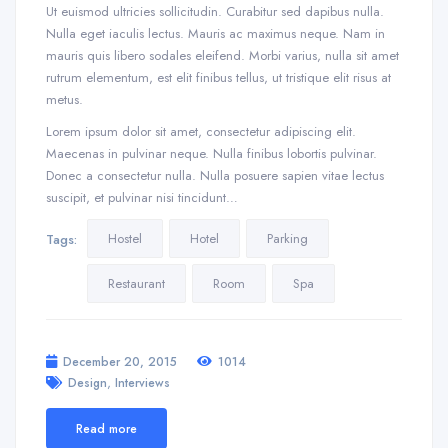
Ut euismod ultricies sollicitudin. Curabitur sed dapibus nulla.
Nulla eget iaculis lectus. Mauris ac maximus neque. Nam in
mauris quis libero sodales eleifend. Morbi varius, nulla sit amet
rutrum elementum, est elit finibus tellus, ut tristique elit risus at
metus.
Lorem ipsum dolor sit amet, consectetur adipiscing elit.
Maecenas in pulvinar neque. Nulla finibus lobortis pulvinar.
Donec a consectetur nulla. Nulla posuere sapien vitae lectus
suscipit, et pulvinar nisi tincidunt…
Hostel
Hotel
Parking
Tags:
Restaurant
Room
Spa
December 20, 2015
1014
,
Design
Interviews
Read more