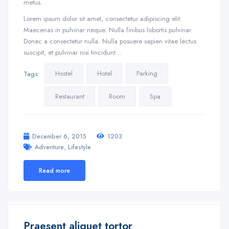
metus.
Lorem ipsum dolor sit amet, consectetur adipiscing elit.
Maecenas in pulvinar neque. Nulla finibus lobortis pulvinar.
Donec a consectetur nulla. Nulla posuere sapien vitae lectus
suscipit, et pulvinar nisi tincidunt…
Hostel
Hotel
Parking
Tags:
Restaurant
Room
Spa
December 6, 2015
1203
,
Adventure
Lifestyle
Read more
Praesent aliquet tortor