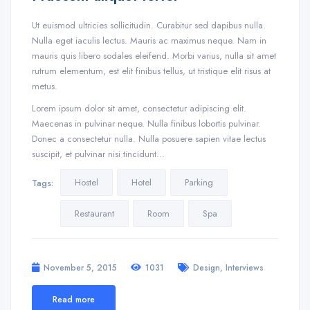
Ut euismod ultricies sollicitudin. Curabitur sed dapibus nulla.
Nulla eget iaculis lectus. Mauris ac maximus neque. Nam in
mauris quis libero sodales eleifend. Morbi varius, nulla sit amet
rutrum elementum, est elit finibus tellus, ut tristique elit risus at
metus.
Lorem ipsum dolor sit amet, consectetur adipiscing elit.
Maecenas in pulvinar neque. Nulla finibus lobortis pulvinar.
Donec a consectetur nulla. Nulla posuere sapien vitae lectus
suscipit, et pulvinar nisi tincidunt…
Hostel
Hotel
Parking
Tags:
Restaurant
Room
Spa
,
November 5, 2015
1031
Design
Interviews
Read more